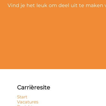
Vind je het leuk om deel uit te maken
Carrièresite
Start
Vacatures