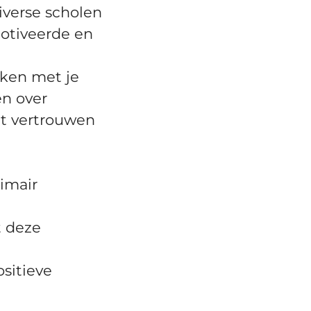
iverse scholen
otiveerde en
nken met je
en over
et vertrouwen
rimair
t deze
sitieve