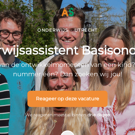
ONDERWIJS
·
UTRECHT
wijsassistent Basisond
 van de ontwikkelmomenten van een kind? Z
nummer één? Dan zoeken wij jou!
Reageer op deze vacature
We reageren meestal binnen
drie dagen