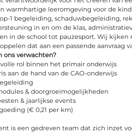
nt verantwoordelijk voor het creëren van e
en warmhartige leeromgeving voor de kind
-op-1 begeleiding, schaduwbegeleiding, rek
dersteuning in en om de klas, administratie
in de school tot pauzesport. Wij kijken n
oppelen dat aan een passende aanvraag va
n ons verwachten?
olle rol binnen het primair onderwijs
ris aan de hand van de CAO-onderwijs
begeleiding
modules & doorgroeimogelijkheden
eesten & jaarlijkse events
goeding (€ 0,21 per km)
ent is een gedreven team dat zich inzet vo