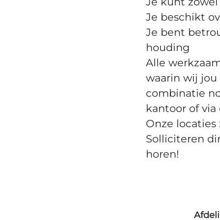
Je kunt zowel
Je beschikt 
Je bent betro
houding
Alle werkzaa
waarin wij jou
combinatie no
kantoor of via
Onze locaties
Solliciteren d
horen!
Afdel