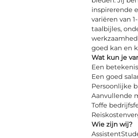
bieden. Jij be
inspirerende 
variëren van 1
taalbijles, on
werkzaamheden 
goed kan en k
Wat kun je va
Een betekenisv
Een goed sala
Persoonlijke 
Aanvullende 
Toffe bedrijfsf
Reiskostenver
Wie zijn wij?
AssistentStud