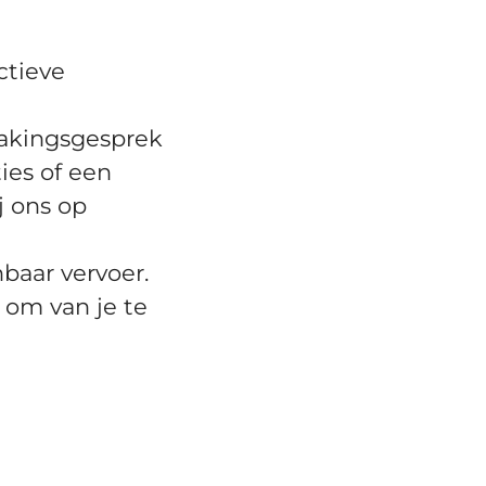
ctieve
akingsgesprek
ies of een
j ons op
baar vervoer.
t om van je te