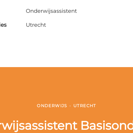
Onderwijsassistent
ies
Utrecht
ONDERWIJS
·
UTRECHT
wijsassistent Basisond