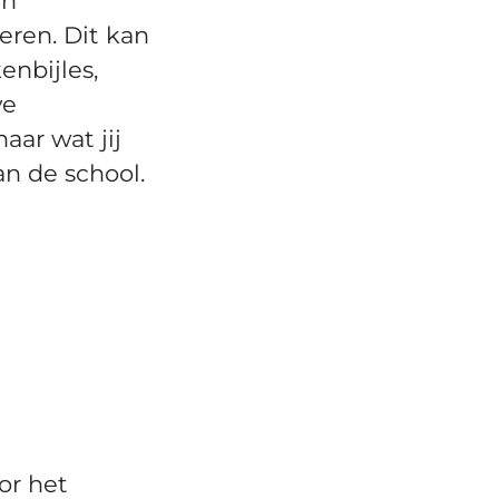
en
eren. Dit kan
enbijles,
ve
aar wat jij
n de school.
or het