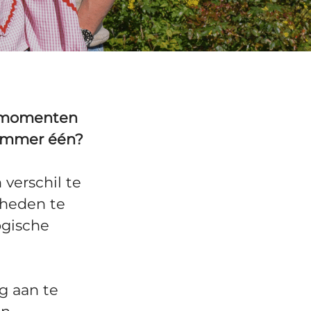
elmomenten
nummer één?
verschil te
gheden te
ogische
g aan te