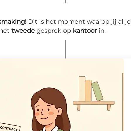
smaking
! Dit is het moment waarop jij al j
 het
tweede
gesprek op
kantoor
in.